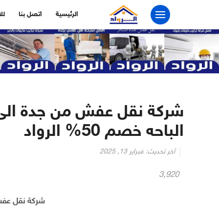
التجاوز
الرئيسية
اتصل بنا
لل
إلى
المحتوى
شركة نقل عفش من جدة الى ا
الباحه خصم 50% الرواد
آخر تحديث:
فبراير 13, 2025
3٬920
شركة نقل عفش