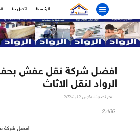
التجاوز
الرئيسية
اتصل بنا
لل
إلى
المحتوى
الرواد لنقل الاثاث
آخر تحديث:
مارس 12, 2024
2٬406
افضل شركة نق