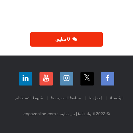
‫0 تعليق
الرئيسية
إتصل بنا
سياسة الخصوصية
شروط الإستخدام
© 2022 الرواد دائما | من تطوير : engazonline.com