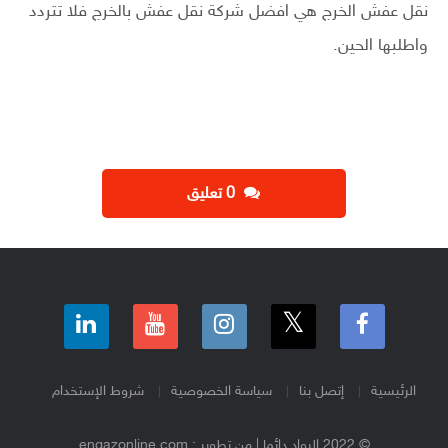
نقل عفش الخرج هي افضل شركة نقل عفش بالخرج فلا تتردد
واطلبها الحين.
‫0 تعليق
الرئيسية
إتصل بنا
سياسة الخصوصية
شروط الإستخدام
© 2022 الرواد دائما | من تطوير : engazonline.com