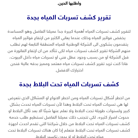
واطلبها الحين.
تقرير كشف تسربات المياه بجدة
لتقرير كشف تسربات المياه أهمية كبيرة جدا عميلنا الفاضل وهو المساعدة
يخفض فواتير المياه وذلك عندما يعاني الكثير من ارتفاع فواتير المياه
يتقدمون بشكوى الى الشركة الوطنية للمياه المنطقة التابعة لهم تطلب
منهم الشركة تقرير كشف تسربات مياه لكي تتأكد من ان ارتفاع الفاتورة من
قبل الشركة او من بسبب وجود عطل فني او تسربات مياه داخل البيوت،
فاذا كنت تريد تقرير كشف تسربات مياه معتمد ومميز بدقه عالية فنحن
اختيارك الافضل.
كشف تسربات المياه تحت البلاط بجدة
من اخطر أشكال تسربات المياه ومن اخطر الانواع او المشاكل الذي نتعرض
لها هي تسربات المياه تحت البلاط وهذا لأن تسربات المياه تحدث بشكل
كبير ولسنوات طويلة تحت البلاط ولا نعلم عنها شيئا الا بعد تأكل البلاط او
حدوث اضرار كثيره، لكي تتجنب ذلك عميلنا الفاضل تستطيع طلب خدمه
كشف تسربات المياه تحت البلاط من خلال شركتنا التي تقدم احدث اجهزة
كشف تسربات المياه تحت البلاط فتعلم إذا كان هناك تسربات البلاط تحت
مياه تحت البلاط او لا بدون تكسير البلاط.