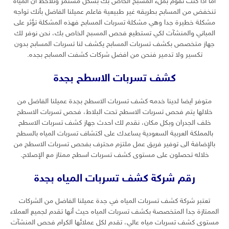
اما اذا كنت تقوم بملء المسبح الخاص بك بشكل مستمر وتلاحظ ان المياه
تنخفض من المسابح بطريقه غير طبيعية فاعلم عميلنا الفاضل بأنك تواجه
مشكلة خطيرة جدا وهي مشكلة تسربات المسابح فهذه المشكلة تؤثر على
المباني والمنشآت لكي تستطيع فحص المسبح الخاص بك، نحن نوفر لك
جهاز متخصص بكشف تسربات المسابح يكشف لنا تسربات المسابح بدون
تكسير ولا تدمير فنحن من افضل شركات كشفت المسابح بجده.
كشف تسربات الاسطح بجدة
متوفر ايضا لدينا خدمه كشف تسربات الاسطح بجدة عميلنا الفاضل من
خلالها يتم فحص تسربات الاسطح تحت البلاط، فحص تسربات الاسطح
خلف الجدران وبكل مكان، نقدم لك احدث جهاز كشف تسربات الاسطح
بالمملكة العربية السعودية يساعدك على اكتشاف تسربات المياه بالسطح
بالإضافة الى توفير فريق عمل ملتزم محترف بفحص تسربات الاسطح من
خلاله تحصلون على مستوى كشف تسربات اسطح ممتاز مع الإصلاح.
رقم شركة كشف تسربات المياه بجدة
تعتبر شركة كشف تسربات المياه في جدة عميلنا الفاضل من الشركات
الممتازة جدا المتخصصة بكشف تسربات المياه حيث أنها تقدم لجميع العملاء
مستوى كشف تسربات مياه عالي، تقدم لكل عملائها الكرام فحص المنشآت