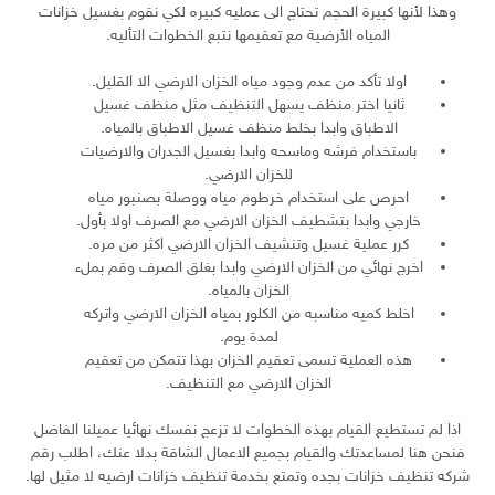
وهذا لأنها كبيرة الحجم تحتاج الى عمليه كبيره لكي نقوم بغسيل خزانات
المياه الأرضية مع تعقيمها نتبع الخطوات التأليه.
اولا تأكد من عدم وجود مياه الخزان الارضي الا القليل.
ثانيا اختر منظف يسهل التنظيف مثل منظف غسيل
الاطباق وابدا بخلط منظف غسيل الاطباق بالمياه.
باستخدام فرشه وماسحه وابدا بغسيل الجدران والارضيات
للخزان الارضي.
احرص على استخدام خرطوم مياه ووصلة بصنبور مياه
خارجي وابدا بتشطيف الخزان الارضي مع الصرف اولا بأول.
كرر عملية غسيل وتنشيف الخزان الارضي اكثر من مره.
اخرج نهائي من الخزان الارضي وابدا بغلق الصرف وقم بملء
الخزان بالمياه.
اخلط كميه مناسبه من الكلور بمياه الخزان الارضي واتركه
لمدة يوم.
هذه العملية تسمى تعقيم الخزان بهذا تتمكن من تعقيم
الخزان الارضي مع التنظيف.
اذا لم تستطيع القيام بهذه الخطوات لا تزعج نفسك نهائيا عميلنا الفاضل
فنحن هنا لمساعدتك والقيام بجميع الاعمال الشاقة بدلا عنك، اطلب رقم
شركه تنظيف خزانات بجده وتمتع بخدمة تنظيف خزانات ارضيه لا مثيل لها.