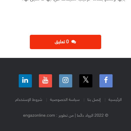
‫0 تعليق
الرئيسية
إتصل بنا
سياسة الخصوصية
شروط الإستخدام
© 2022 الرواد دائما | من تطوير : engazonline.com