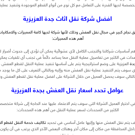
صصة لديها القدرة على التعامل مع كل نوع من أنواع القطع الموجودة وتنفيذ عملية
افضل شركة نقل اثاث جدة العزيزية
جاح كبير في مجال نقل العفش وذلك لأنها شركة لديها كافة المميزات والامكانيات
أهم هذه المميزات:
 أساسيات شركاتنا والتجنب الكامل لأي عشوائية يمكن أن تؤدي إلى حدوث أضرار لق
ات في الكثير من تفاصيل عملية النقل مما يساعد دائماً في تجنب أي تلفيات يمكن أ
دة
العزيزية على وضع استراتيجية يتم على أساسها تنفيذ عملية النقل لقطع العفش 
ذي سوف يتم التنفيذ عملية نقل العفش منه وإليه وبالتالي التعرف على كل ما يوجد مم
ية وبالتالي سوف يحصل العميل من خلال الشركة على افضل عملية نقل لقطع العفش و
عوامل تحدد اسعار نقل العفش بجدة العزيزية
 في اختيار العميل الشركة التي سوف يتم الاعتماد عليها عند الحاجة إلى شركة متخص
الكثير من المحددات لسعر عملية النقل من أهم هذه المحددات:
وف يتم نقل العفش منها وإليها عامل أساسي في تحديد
تكاليف خدمة النقل لقطع ا
خل المحافظة من مكان إلى مكان أخر وهناك البعض الآخر الذي يرغب في أن يكون ا