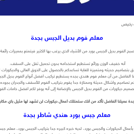
 رخيص
معلم فوم بديل الجبس بجدة
صبح الفوم بديل الجبس بورد من الأشياء الذي يرغب بها الكثير فيتمتع بمميزات رائعة 
أنه خفيف الوزن ورائع تستطيع استخدامه بدون تحميل ثقل على السقف.
اق بتصاميم حديثه ومتميزة للغاية تساعدكم بالحصول على الذوق العالي والديكورات ا
نا الفاضل من أن معلم فوم هندي بجده يستطيع تركيب افضل أنواع الفوم بديل الجب
كم تصاميم واشكال حديثة وممتازة جدا يقوم بتركيب الفوم للأسقف والجدران بجوده ع
صميم ديكورات من الفوم بديل الجبس بالإضافة إلى أنه يوفر لكم افضل خامات الفوم 
 عميلنا الفاضل تأكد من انك ستمتلك اعمال ديكورات لن تشهد لها مثيل باي مكان آ
معلم جبس بورد هندي شاطر بجدة
أعمال الديكورات والجبس بورد، لديه خبره كبيره جدا بتركيب الجبس بورد، معلم جب