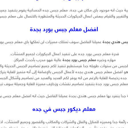
ة حيث انه موجود باي مكان في جدة، معلم جبس جده الحمدانية يقوم بتنفيذ جميع 
تجديد والتغيير والقيام ببعض اعمال الديكورات الحديثة والمتطورة بالاتصال على معل
افضل معلم جبس بورد بجدة
بس هندي بجدة
عميلنا الفاضل سوف تمتلك مميزات لن تملكها باي معلم جبس بورد
قدرة معلم جبس بورد جده على تنفيذ اعمال الديكورات لجميع المنشآت.
مهاره وخبره
معلم جبس بورد بجدة
عالية فهو مدرب بأحدث المراكز.
لجبس من سنوات طويله جدا فيستطيع تنفيذ لكم جميع تصاميم الجبس الحديثة وا
 افضل معلم جبس هندي بجده لأعمال الجبس بالإضافة إلى أنه متميز للغاية بترك
ده رخيصة للغاية بالرغم من انه يوفر لكم العديد والعديد من تصاميم وأشكال الجبس
معلم جبس بورد جدة بتنفيذ تصاميم نقشات وزخارف مميزة للغاية وجميلة سوف تب
ة جدا ينفرد بها معلم جبس هندي بجدة عميلنا الفاضل حيث انه افضل معلم جبس بو
معلم ديكور جبس في جده
ة جدا ومميزه للمنازل والفلل والشركات والمكاتب والقصور وجميع المنشآت، اذا ك