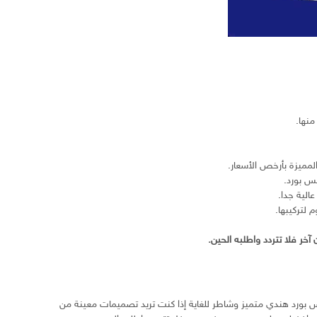
منها.
لمميزة بأرخص الأسعار.
س بورد.
الية جدا.
لتركيبها.
خر فلا تتردد واطلبه الحين.
س بورد هندي متميز وشاطر للغاية إذا كنت تريد تصميمات معينة من