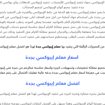
الإيبوكسي سواء تنفيذ إيبوكسي للأرضيات، تنفيذ إيبوكسي للدهانات واي بوكسي لل
جدة تنفيذ جميع أنواع الإيبوكسي لجميع المنشآت.
يميز معلم إيبوكسي بجدة هو الدقة في خلط الإيبوكسي والقدرة على التنفيذ باحتراف
 بجدة على استخدام مواد أصلية من اجل منح العملاء اعلى جودة إيبوكسي في الممل
علم إيبوكسي بجدة بالالتزام التام بالمواعيد فعندما يعطي الموعد يذهب لعميله بالو
م إيبوكسي بجدة على منح جميع عملائه الكرام أسعار مناسبة لجميع خدمات الإيبو
يدة جدا متعلقة بالأرضيات والجدران لجميع عملائه الكرام قبل التنفيذ وذلك من
تصاميم العملاء حسب الطلب ويستطيع مساعدتهم على تنفيذ احدث التصاميم العصري
من المميزات الرائعة التي ينفرد بها
معلم إيبوكسي جدة
لهذا هو افضل معلم إيبوكس
اسعار معلم إيبوكسي بجدة
فر لجميع عملائه تخفيضات وتسهيلات كبيره واسعار مناسبه فبالرغم من خبرة فني إيب
رغبت في معرفة
اسعار معلم إيبوكسي بجدة
بدقه عالية فعليك الاتصال على رقم معل
افضل معلم إيبوكسي بجدة
لفاضل بخبره ممتازة وقدره كبيره في تنفيذ الإيبوكسي لهذا هو افضل معلم إيبوكسي 
ي معرفة أنواع الإيبوكسي وهذا يسهل على العميل امتلاك إيبوكسي بنوعيه ممتازة و