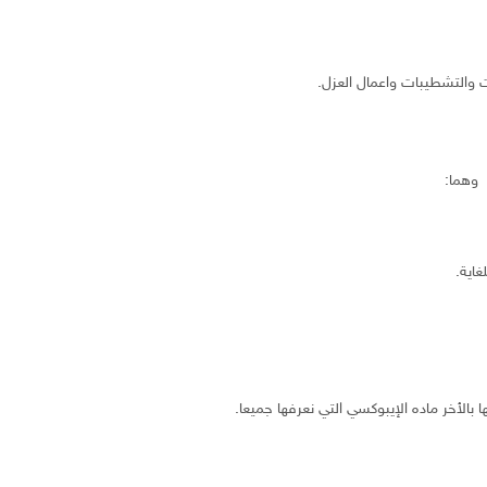
 والتشطيبات واعمال العزل.
 وهما:
اية.
بالأخر ماده الإيبوكسي التي نعرفها جميعا.