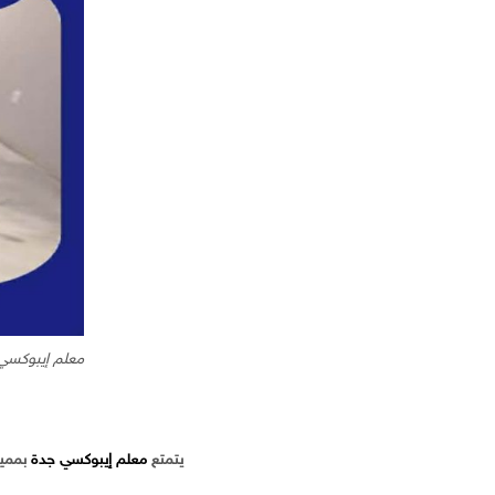
معلم إيبوكسي 
يتمتع
معلم إيبوكسي جدة
بمميز