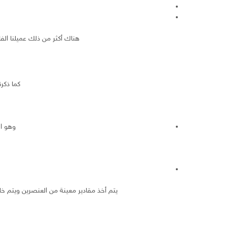
هناك أكثر من ذلك عميلنا ال
كما ذكر
وهو ال
يتم أخذ مقادير معينة من العنصرين ويتم خلط